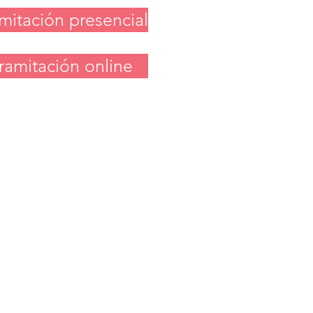
ADOS
mitación presencial
ULA SUELO
ramitación online
z:
ralejo,
z,
s, Don
, Mérida, Mont
valmoral de la
Olivenza,
ia,
o, Villanueva de