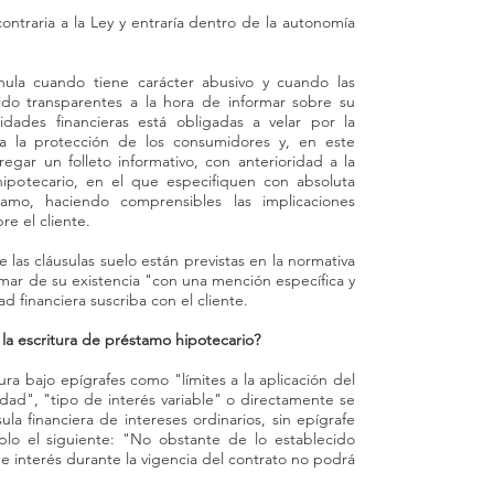
la Sere
contraria a la Ley y entraría dentro de la autonomía
ABOG
nula cuando tiene carácter abusivo y cuando las
ido transparentes a la hora de informar sobre su
CLAUS
idades financieras está obligadas a velar por la
 a la protección de los consumidores y, en este
Madrid
regar un folleto informativo, con anterioridad a la
hipotecario, en el que especifiquen con absoluta
Colmen
tamo, haciendo comprensibles las implicaciones
re el cliente.
Getafe
las cláusulas suelo están previstas en la normativa
Sebast
mar de su existencia "con una mención específica y
d financiera suscriba con el cliente.
Reyes,
 la escritura de préstamo hipotecario?
Tres C
ura bajo epígrafes como "límites a la aplicación del
bilidad", "tipo de interés variable" o directamente se
DOS C
ula financiera de intereses ordinarios, sin epígrafe
lo el siguiente: "No obstante de lo establecido
SUELO
e interés durante la vigencia del contrato no podrá