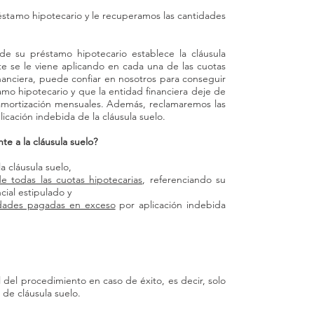
Cuenc
réstamo hipotecario y le recuperamos las cantidades
CLAUS
a de su préstamo hipotecario establece la cláusula
Guadal
 se le viene aplicando en cada una de las cuotas
nanciera, puede confiar en nosotros para conseguir
ABOG
tamo hipotecario y que la entidad financiera deje de
 amortización mensuales. Además, reclamaremos las
CLAUS
cación indebida de la cláusula suelo.
e a la cláusula suelo?
Soria
a cláusula suelo,
CLAUS
de todas las cuotas hipotecarias
, referenciando su
cial estipulado y
Vallado
idades pagadas en exceso
por aplicación indebida
l del procedimiento en caso de éxito, es decir, solo
 de cláusula suelo.