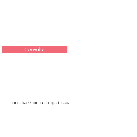
Consulta
consultas@conca-abogados.es