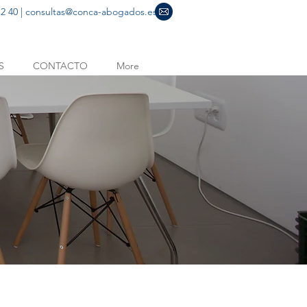
2 40 |
consultas@conca-abogados.es
S
CONTACTO
More