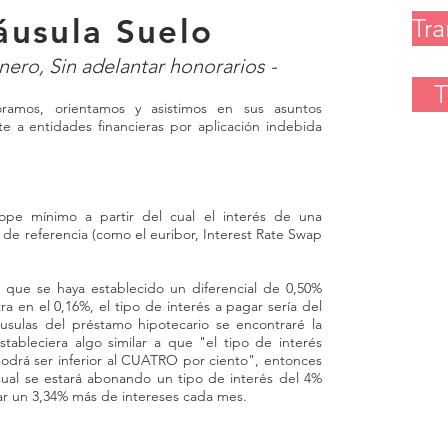
usula Suelo
ABOG
Tra
CLAUS
nero, Sin adelantar honorarios -
T
Badajo
os, orientamos y asistimos en sus asuntos
te a entidades financieras por aplicación indebida
Almend
Badajo
ope mínimo a partir del cual el interés de una
Cácere
 de referencia (como el euribor, Interest Rate Swap
Benito
 que se haya establecido un diferencial de 0,50%
ijo, Na
ra en el 0,16%, el tipo de interés a pagar sería del
áusulas del préstamo hipotecario se encontraré la
Mata, 
tableciera algo similar a que "el tipo de interés
podrá ser inferior al CUATRO por ciento", entonces
ual se estará abonando un tipo de interés del 4%
Plasenc
ar un 3,34% más de intereses cada mes.
Trujill