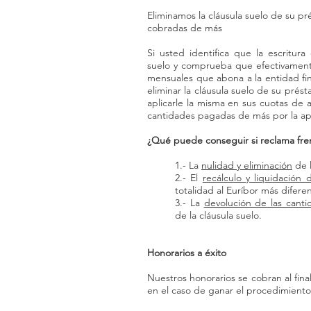
Eliminamos la cláusula suelo de su p
cobradas de más
Si usted identifica que la escritur
suelo y comprueba que efectivamente
mensuales que abona a la entidad fi
eliminar la cláusula suelo de su prés
aplicarle la misma en sus cuotas de
cantidades pagadas de más por la apli
¿Qué puede conseguir si reclama frent
1.- La
nulidad y eliminación
de l
2.- El
recálculo y liquidación 
totalidad al Euríbor más diferen
3.- La
devolución de las cant
de la cláusula suelo.
Honorarios a éxito
Nuestros honorarios se cobran al fina
en el caso de ganar el procedimiento