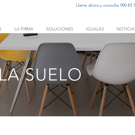
Llame ahora y consulte 900 83 1
S
LA FIRMA
SOLUCIONES
IGUALAS
NOTICIA
LA SUELO