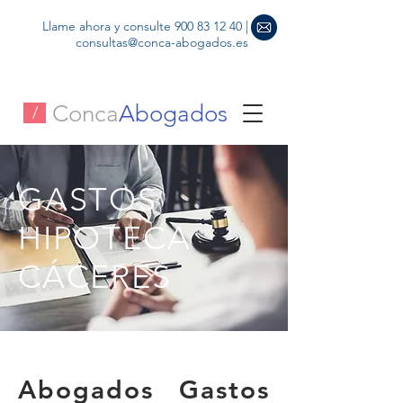
Llame ahora y consulte
900 83 12 40
|
consultas@conca-abogados.es
Conca
Abogados
/
GASTOS
HIPOTECA
CÁCERES
GASTOS HIPOTECA BADAJOZ
Abogados Gastos