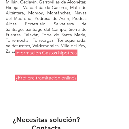
Millán, Ceclavín, Garrovillas de Alconétar,
Hinojal, Malpartida de Cáceres, Mata de
Alcántara, Monroy, Montánchez, Navas
del Madroño, Pedroso de Acim, Piedras
Albas, Portezuelo, Salvatierra de
Santiago, Santiago del Campo, Sierra de
Fuentes, Talaván, Torre de Santa María,
Torremocha, Torreorgaz, Torrequemada,
Valdefuentes, Valdemorales, Villa del Rey,
Zarza de Montánchez, Zarza la Mayor.
Información Gastos hipoteca
Abogado gastos
hipoteca en CÁCERES.
¿Prefiere tramitación online?
¿Necesitas solución?
Contacta