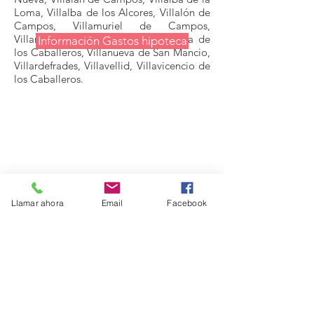
Loma, Villalba de los Alcores, Villalón de
Campos, Villamuriel de Campos,
Villanueva de la Condesa, Villanueva de
Información Gastos hipoteca
los Caballeros, Villanueva de San Mancio,
Villardefrades, Villavellid, Villavicencio de
los Caballeros.
Abogado gastos
hipoteca en
VALLADOLID.
Estudio Jurídico CONCA ABOGADOS,
C/ Constitución nº 10, 2ºDcha,
Llamar ahora
Email
Facebook
VALLADOLID
Información y cita previa
983 44 10 51
¿Prefiere tramitación online?