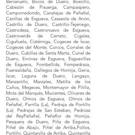
Berceruelo, Bocos de Duero, Boecillo,
Cabezón de Pisuerga, Campaspero,
Camporredondo, Canalejas de Peñafiel,
Canillas de Esgueva, Casasola de Arión,
Castrillo de Duero, Castrillo-Tejeriego,
Castrodeza, Castronuevo de Esgueva,
Castroverde de Cerrato, Cigales,
Ciguñuela, Cistérniga, Cogeces de Íscar,
Cogeces del Monte, Corcos, Corrales de
Duero, Cubillas de Santa Marta, Curiel de
Duero, Encinas de Esgueva, Esguevillas
de Esgueva, Fombellida, Fompedraza,
Fuensaldaña, Gallegos de Hornija, Geria,
Íscar, Laguna de Duero, Langayo,
Manzanillo, Marzales, Matilla de los
Caños, Megeces, Montemayor de Pililla,
Mota del Marqués, Mucientes, Olivares de
Duero, Olmos de Esgueva, Olmos de
Peñafiel, Parrilla (La), Pedraja de Portillo
(La), Pedrajas de San Esteban, Pedrosa
del ReyPeñafiel, Peñaflor de Hornija,
Pesquera de Duero, Piña de Esgueva,
Piñel de Abajo, Piñel de Arriba,Pollos,
Portillo, Quintanilla de Arriba, Quintanilla