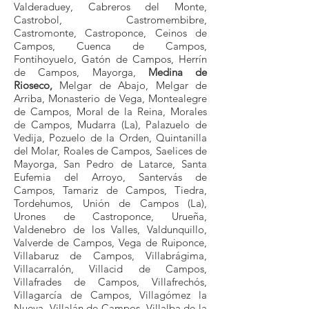
Valderaduey, Cabreros del Monte,
Castrobol, Castromembibre,
Castromonte, Castroponce, Ceinos de
Campos, Cuenca de Campos,
Fontihoyuelo, Gatón de Campos, Herrín
de Campos, Mayorga,
Medina de
Rioseco,
Melgar de Abajo, Melgar de
Arriba, Monasterio de Vega, Montealegre
de Campos, Moral de la Reina, Morales
de Campos, Mudarra (La), Palazuelo de
Vedija, Pozuelo de la Orden, Quintanilla
del Molar, Roales de Campos, Saelices de
Mayorga, San Pedro de Latarce, Santa
Eufemia del Arroyo, Santervás de
Campos, Tamariz de Campos, Tiedra,
Tordehumos, Unión de Campos (La),
Urones de Castroponce, Urueña,
Valdenebro de los Valles, Valdunquillo,
Valverde de Campos, Vega de Ruiponce,
Villabaruz de Campos, Villabrágima,
Villacarralón, Villacid de Campos,
Villafrades de Campos, Villafrechós,
Villagarcía de Campos, Villagómez la
Nueva, Villalán de Campos, Villalba de la