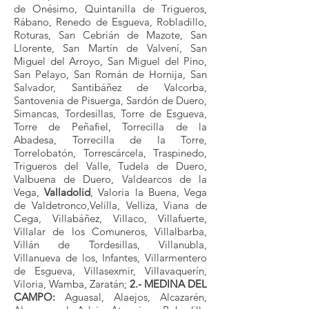
de Onésimo, Quintanilla de Trigueros,
Rábano, Renedo de Esgueva, Robladillo,
Roturas, San Cebrián de Mazote, San
Llorente, San Martín de Valvení, San
Miguel del Arroyo, San Miguel del Pino,
San Pelayo, San Román de Hornija, San
Salvador, Santibáñez de Valcorba,
Santovenia de Pisuerga, Sardón de Duero,
Simancas, Tordesillas, Torre de Esgueva,
Torre de Peñafiel, Torrecilla de la
Abadesa, Torrecilla de la Torre,
Torrelobatón, Torrescárcela, Traspinedo,
Trigueros del Valle, Tudela de Duero,
Valbuena de Duero, Valdearcos de la
Vega,
Valladolid
, Valoria la Buena, Vega
de Valdetronco,Velilla, Velliza, Viana de
Cega, Villabáñez, Villaco, Villafuerte,
Villalar de los Comuneros, Villalbarba,
Villán de Tordesillas, Villanubla,
Villanueva de los, Infantes, Villarmentero
de Esgueva, Villasexmir, Villavaquerín,
Viloria, Wamba, Zaratán;
2.- MEDINA DEL
CAMPO:
Aguasal, Alaejos, Alcazarén,