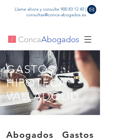
Llame ahora y consulte
900 83 12 40
|
consultas@conca-abogados.es
Conca
Abogados
/
GASTOS
HIPOTECA
VALLADOLID
GASTOS HIPOTECA VALLADOLID
Abogados Gastos