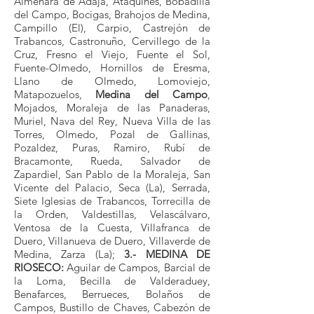
Almenara de Adaja, Ataquines, Bobadilla
del Campo, Bocigas, Brahojos de Medina,
Campillo (El), Carpio, Castrejón de
Trabancos, Castronuño, Cervillego de la
Cruz, Fresno el Viejo, Fuente el Sol,
Fuente-Olmedo, Hornillos de Eresma,
Llano de Olmedo, Lomoviejo,
Matapozuelos,
Medina del Campo
,
Mojados, Moraleja de las Panaderas,
Muriel, Nava del Rey, Nueva Villa de las
Torres, Olmedo, Pozal de Gallinas,
Pozaldez, Puras, Ramiro, Rubí de
Bracamonte, Rueda, Salvador de
Zapardiel, San Pablo de la Moraleja, San
Vicente del Palacio, Seca (La), Serrada,
Siete Iglesias de Trabancos, Torrecilla de
la Orden, Valdestillas, Velascálvaro,
Ventosa de la Cuesta, Villafranca de
Duero, Villanueva de Duero, Villaverde de
Medina, Zarza (La);
3.- MEDINA DE
RIOSECO:
Aguilar de Campos, Barcial de
la Loma, Becilla de Valderaduey,
Benafarces, Berrueces, Bolaños de
Campos, Bustillo de Chaves, Cabezón de