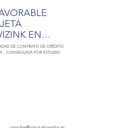
FAVORABLE
JETA
IZINK EN
CONCA
IDAD DE CONTRATO DE CRÉDITO
.A., CONSEGUIDA POR ESTUDIO
.
consultas@conca-abogados.es