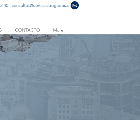
2 40 |
consultas@conca-abogados.es
S
CONTACTO
More