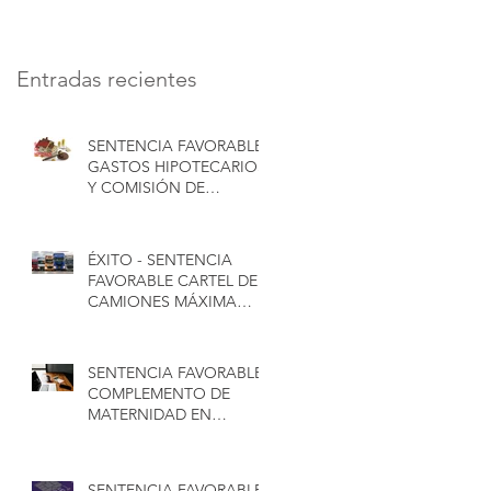
INDEMNIZACIÓN -
CONSUMIDORES -
CONCA ABOGADOS
Sentencia favorable
del TJUE
Entradas recientes
SENTENCIA FAVORABLE
GASTOS HIPOTECARIOS
Y COMISIÓN DE
APERTURA BBVA EN
SALAMANCA - CONCA
ABOGADOS
ÉXITO - SENTENCIA
FAVORABLE CARTEL DE
CAMIONES MÁXIMA
INDEMNIZACIÓN -
CONCA ABOGADOS
SENTENCIA FAVORABLE
COMPLEMENTO DE
MATERNIDAD EN
PENSIÓN DE
JUBILACIÓN PARA
HOMBRES - CONCA
SENTENCIA FAVORABLE