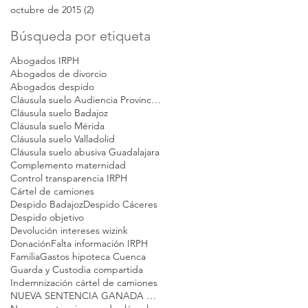
octubre de 2015
(2)
2 entradas
Búsqueda por etiqueta
Abogados IRPH
Abogados de divorcio
Abogados despido
Cláusula suelo Audiencia Provincial Badajoz
Cláusula suelo Badajoz
Cláusula suelo Mérida
Cláusula suelo Valladolid
Cláusula suelo abusiva Guadalajara
Complemento maternidad
Control transparencia IRPH
Cártel de camiones
Despido Badajoz
Despido Cáceres
Despido objetivo
Devolución intereses wizink
Donación
Falta información IRPH
Familia
Gastos hipoteca Cuenca
Guarda y Custodia compartida
Indemnización cártel de camiones
NUEVA SENTENCIA GANADA CLAUSULA SUELO VALLADOLID