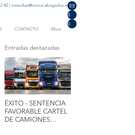
2 40 |
consultas@conca-abogados.es
S
CONTACTO
More
Entradas destacadas
ÉXITO - SENTENCIA
SENTENCIA TJUE
FAVORABLE CARTEL
SOBRE GASTOS
DE CAMIONES
HIPOTECARIOS
MÁXIMA
FAVORABLE A LOS