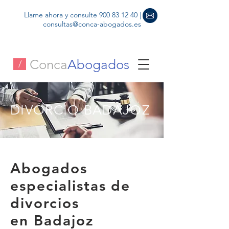
Llame ahora y consulte
900 83 12 40
|
consultas@conca-abogados.es
Conca
Abogados
/
DIVORCIO BADAJOZ
Abogados
especialistas de
divorcios
en Badajoz