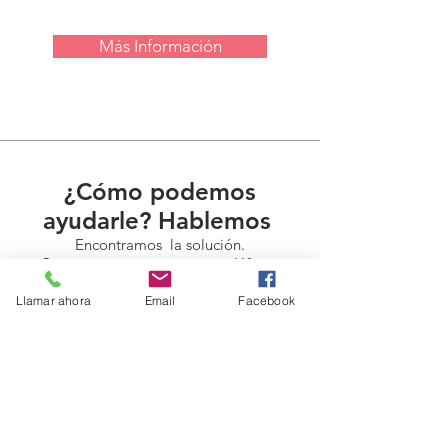
Más Información
¿Cómo podemos
ayudarle? Hablemos
Encontramos la solución.
Contacte con nosotros por teléfono,
e-mail o redes sociales.
Llamar ahora
Email
Facebook
Consulta
Estudio Jurídico CONCA ABOGADOS