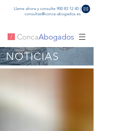
Llame ahora y consulte
900 83 12 40
|
consultas@conca-abogados.es
Conca
Abogados
/
NOTICIAS