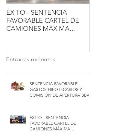
ÉXITO - SENTENCIA
SENTENCIA T
FAVORABLE CARTEL DE
GASTOS HIPO
CAMIONES MÁXIMA
FAVORABLE A
INDEMNIZACIÓN - CONCA
CONSUMIDOR
ABOGADOS
Sentencia favor
TJUE
Entradas recientes
SENTENCIA FAVORABLE
GASTOS HIPOTECARIOS Y
COMISIÓN DE APERTURA BBVA
EN SALAMANCA - CONCA
ABOGADOS
ÉXITO - SENTENCIA
FAVORABLE CARTEL DE
CAMIONES MÁXIMA