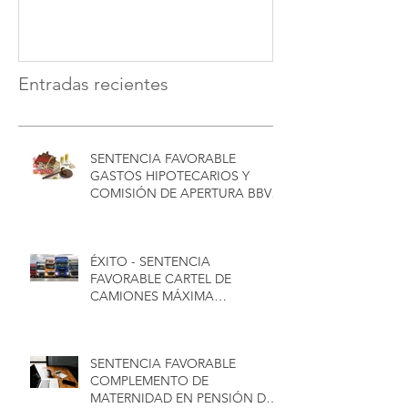
INDEMNIZACIÓN - CONCA
CONSUMIDOR
ABOGADOS
Sentencia favor
TJUE
Entradas recientes
SENTENCIA FAVORABLE
GASTOS HIPOTECARIOS Y
COMISIÓN DE APERTURA BBVA
EN SALAMANCA - CONCA
ABOGADOS
ÉXITO - SENTENCIA
FAVORABLE CARTEL DE
CAMIONES MÁXIMA
INDEMNIZACIÓN - CONCA
ABOGADOS
SENTENCIA FAVORABLE
COMPLEMENTO DE
MATERNIDAD EN PENSIÓN DE