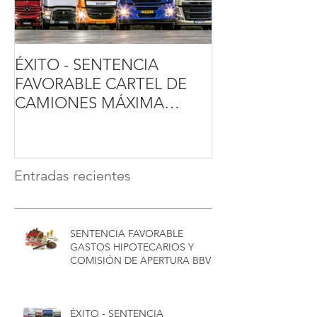
ÉXITO - SENTENCIA
SENTENCIA T
FAVORABLE CARTEL DE
GASTOS HIPO
CAMIONES MÁXIMA
FAVORABLE A
INDEMNIZACIÓN - CONCA
CONSUMIDOR
ABOGADOS
Sentencia favor
TJUE
Entradas recientes
SENTENCIA FAVORABLE
GASTOS HIPOTECARIOS Y
COMISIÓN DE APERTURA BBVA
EN SALAMANCA - CONCA
ABOGADOS
ÉXITO - SENTENCIA