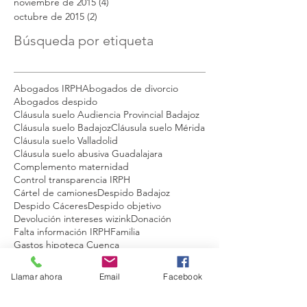
noviembre de 2015
(4)
4 entradas
octubre de 2015
(2)
2 entradas
Búsqueda por etiqueta
Abogados IRPH
Abogados de divorcio
Abogados despido
Cláusula suelo Audiencia Provincial Badajoz
Cláusula suelo Badajoz
Cláusula suelo Mérida
Cláusula suelo Valladolid
Cláusula suelo abusiva Guadalajara
Complemento maternidad
Control transparencia IRPH
Cártel de camiones
Despido Badajoz
Despido Cáceres
Despido objetivo
Devolución intereses wizink
Donación
Falta información IRPH
Familia
Gastos hipoteca Cuenca
Guarda y Custodia compartida
Indemnización cártel de camiones
Llamar ahora
Email
Facebook
NUEVA SENTENCIA GANADA CLAUSULA SUELO VALLADOLID
Nueva sentencia ganada cláusula suelo madrid