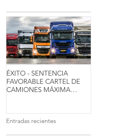
ÉXITO - SENTENCIA
SENTENCIA T
FAVORABLE CARTEL DE
GASTOS HIPO
CAMIONES MÁXIMA
FAVORABLE A
INDEMNIZACIÓN - CONCA
CONSUMIDOR
ABOGADOS
Sentencia favor
TJUE
Entradas recientes