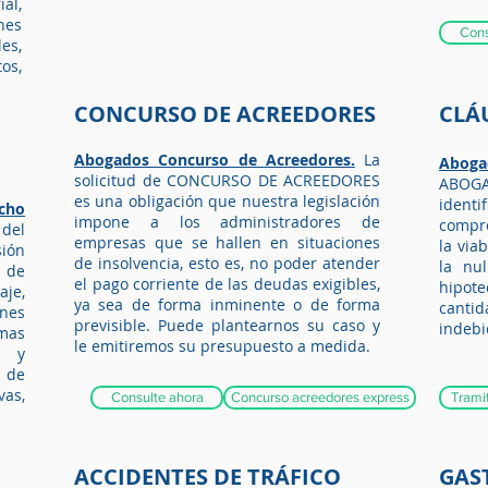
al,
nes
Cons
es,
os,
CONCURSO DE ACREEDORES
CLÁ
Abogados Concurso de Acreedores.
La
Aboga
solicitud de CONCURSO DE ACREEDORES
ABOGA
es una obligación que nuestra legislación
ident
cho
impone a los administradores de
compr
 del
empresas que se hallen en situaciones
la via
sión
de insolvencia, esto es, no poder atender
la nu
 de
el pago corriente de las deudas exigibles,
hipo
aje,
ya sea de forma inminente o de forma
canti
ones
previsible. Puede plantearnos su caso y
indebi
mas
le emitiremos su presupuesto a medida.
l y
 de
as,
Consulte ahora
Concurso acreedores express
Trami
ACCIDENTES DE TRÁFICO
GAS