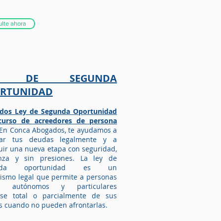
ados complemento jubilación
nidad
en Badajoz.
lte ahora
Y DE SEGUNDA
RTUNIDAD
dos Ley de Segunda Oportunidad
curso de acreedores de persona
En Conca Abogados, te ayudamos a
lar tus deudas legalmente y a
uir una nueva etapa con seguridad,
anza y sin presiones. La ley de
unda oportunidad es un
nismo
legal que permite a personas
as, autónomos y particulares
arse total o parcialmente de sus
 cuando no pueden afrontarlas.
dos Ley de segunda oportunidad