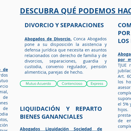
DESCUBRA QUÉ PODEMOS HAC
DIVORCIO Y SEPARACIONES
COM
POR
Abogados de Divorcio.
Conca Abogados
LOS
pone a su disposición la asistencia y
defensa jurídica que necesita en asuntos
Aboga
relacionados con derecho de familia y de
por m
divorcios, separaciones, guardia y
TJUE 
custodia, convenio regulador, pensión
o de
jubila
alimenticia, parejas de hecho
.
rdos
Art. 6
utuo
los h
Mutuo Acuerdo
Contencioso
Express
rcio
ases
ial,
compl
n de
supone
ones
el 5% 
LIQUIDACIÓN Y REPARTO
a de
hijos
odia
presta
BIENES GANANCIALES
tos,
de en
ción
compl
Abogados Liquidación Sociedad de
tros