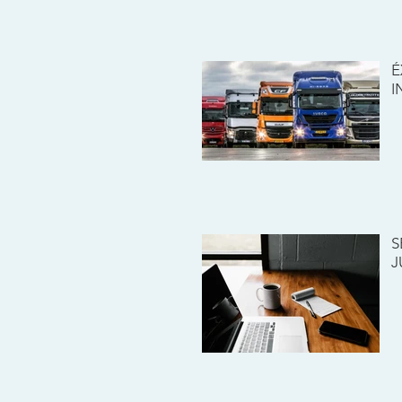
É
I
S
J