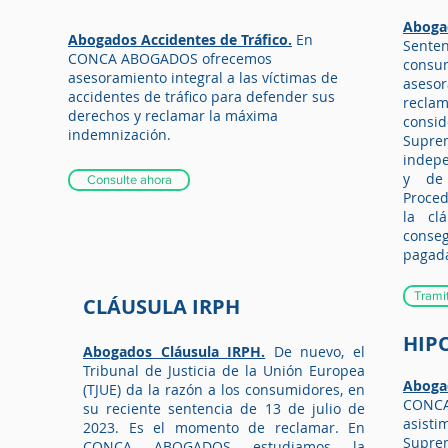
A
boga
Abogados Accidentes de Tráfico.
En
Sente
CONCA ABOGADOS ofrecemos
consu
asesoramiento integral a las víctimas de
ases
accidentes de tráfico para defender sus
recla
derechos y reclamar la máxima
consi
indemnización
.
Suprem
Abogados Accidentes de Tráfico Badajoz.
indepe
y de 
Consulte ahora
Proce
la cl
conseg
pagad
Trami
CLÁUSULA IRPH
HIP
Abogados Cláusula IRPH.
De nuevo, el
Tribunal de Justicia de la Unión Europea
Aboga
(TJUE)
da la razón a los consumidores, en
CONC
su reciente sentencia de 13 de julio de
asisti
2023. Es el momento de reclamar.
En
Supre
CONCA ABOGADOS estudiamos la