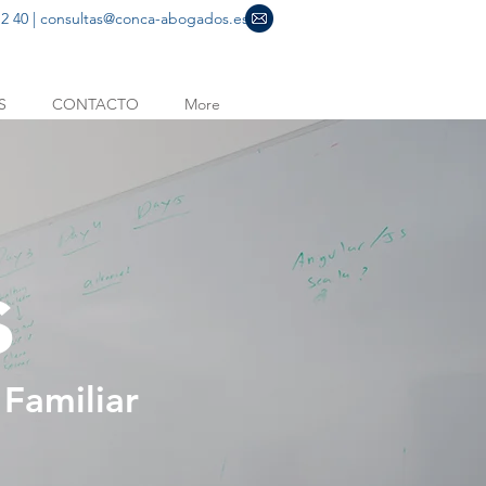
2 40 |
consultas@conca-abogados.es
S
CONTACTO
More
s
 Familiar