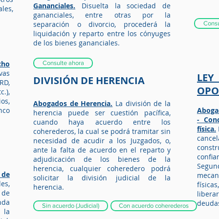
Abog
Gananciales.
Disuelta la sociedad de
les,
pater
uo
gananciales, entre otras por la
rcio
separación o divorcio, procederá la
Consu
liquidación y reparto entre los cónyuges
ón de
de los bienes gananciales
.
s
Liquidación bienes gananciales Badajoz.
de
cho
Consulte ahora
odia
vas
LE
DIVISIÓN DE HERENCIA
RD,
es,
OPO
.),
o
os,
Abogados de Herencia.
La división de la
nco
Aboga
herencia puede ser cuestión pacífica,
- Con
cuando haya acuerdo entre los
física.
coherederos, la cual se podrá tramitar sin
cance
necesidad de acudir a los Juzgados, o,
constr
ante la falta de acuerdo en el reparto y
confi
adjudicación de los bienes de la
Seg
herencia, cualquier coheredero podrá
 de
meca
solicitar la división judicial de la
es,
físic
herencia
.
 de
liber
nda
deudas
Sin acuerdo (Judicial)
Con acuerdo coherederos
la
Aboga