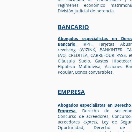
.
sucesiones
Acuerdos
regímenes económico matrimonia
prematrimoniales, Divorcio de mut
División judicial de herencia
.
acuerdo, Divorcio contencioso, Divo
express, Separación matrimonial,
Medidas provisionales, Modificaci
BANCARIO
medidas definitivas, Capitulacione
matrimoniales, Guarda y custodia 
Abogados especialistas en Dere
menores, Régimen de visitas, Cust
Bancario.
IRPH, Tarjetas Abusi
compartida, Pensión de
revolving (WIZINK, BANKINTER CA
alimentos, Reclamación de pension
EVO, CREDITEA, CARREFOUR PASS, etc
Liquidación del régimen económic
Cláusula Suelo, Gastos Hipotecari
matrimonial, División judicial de
Hipoteca Multidivisa, Acciones Ba
herencia.
Popular, Bonos convertibles.
EMPRESA
Abogados especialistas en Derecho
Empresa.
Derecho de sociedad
Concurso de acreedores, Concurso
acreedores
express
, Ley de Segu
Oportunidad, Derecho de 