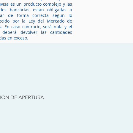
ivisa es un producto complejo y las
ades bancarias están obligadas a
mar de forma correcta según lo
lecido por la Ley del Mercado de
s. En caso contrario, será nula y el
 deberá devolver las cantidades
as en exceso.
clame ahora
ación Presencial
Tramitación online
SIÓN DE APERTURA