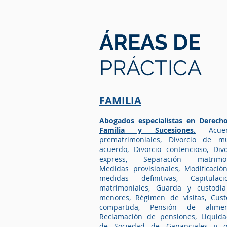
ÁREAS DE
PRÁCTICA
FAMILIA
Abogados especialistas en Derech
Familia y Sucesiones.
Acue
prematrimoniales, Divorcio de m
acuerdo, Divorcio contencioso, Divo
express, Separación matrimon
Medidas provisionales, Modificació
medidas definitivas, Capitulaci
matrimoniales, Guarda y custodi
FAMILIA
menores, Régimen de visitas, Cust
compartida, Pensión de alimen
Reclamación de pensiones, Liquida
Abogados de Familia y
de Sociedad de Gananciales y o