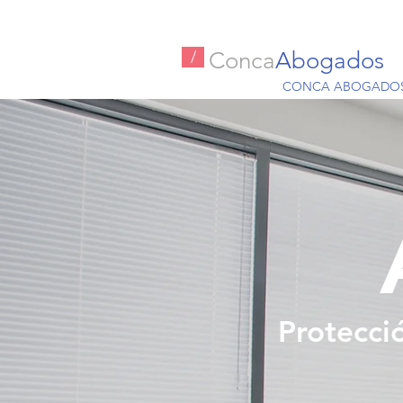
Conca
Abogados
/
CONCA ABOGADO
Protecci