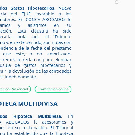
dos Gastos Hipotecarios.
Nueva
ncia del TJUE favorable a los
midores.
En CONCA ABOGADOS le
oramos y asistimos en su
mación. Esta cláusula ha sido
derada nula por el Tribunal
o y, en este sentido, son nulas con
ndencia de la fecha del préstamo
que esté, o no, amortizado.
deremos a reclamar para eliminar
áusula de gastos hipotecarios y
uir la devolución de las cantidades
as indebidamente.
tación Presencial
Tramitación online
OTECA MULTIDIVISA
dos Hipoteca Multidivisa.
En
A ABOGADOS le asesoramos y
mos en su reclamación. El Tribunal
mo ha establecido que la hipoteca