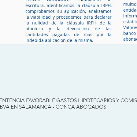
multid
escritura, identificamos la cláusula IRPH,
entid
comprobamos su aplicación, analizamos
infor
la viabilidad y procedemos para declarar
estab
la nulidad
de la cláusula IRPH de la
Valore
hipoteca y la devolución de las
banco
cantidades pagadas de más por la
abonad
indebida aplicación de la misma.
Abogados cláusula IRPH en Badajoz.
Reclame ahora
Re
Tramit
ENTENCIA FAVORABLE GASTOS HIPOTECARIOS Y COMI
BVA EN SALAMANCA - CONCA ABOGADOS